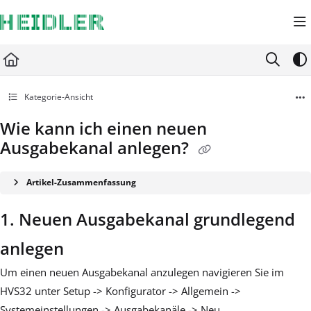
Documentation Index
Fetch the complete documentation index at:
https://docs.heidler-strichcode.de/ll
Use this file to discover all available pages before exploring further.
Kategorie-Ansicht
Wie kann ich einen neuen
Ausgabekanal anlegen?
Artikel-Zusammenfassung
1. Neuen Ausgabekanal grundlegend
anlegen
Um einen neuen Ausgabekanal anzulegen navigieren Sie im
HVS32 unter Setup -> Konfigurator -> Allgemein ->
Systemeinstellungen -> Ausgabekanäle -> Neu