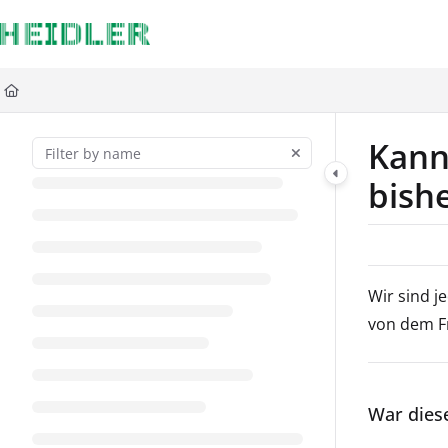
Documentation Index
Fetch the complete documentation index at:
https://docs.heidler-strichcode
Use this file to discover all available pages before exploring further.
Kann
bishe
Wir sind j
von dem F
War diese