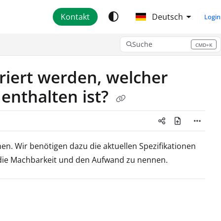
Kontakt
Deutsch
Login
Suche
CMD+K
Press CMD+K to open search
riert werden, welcher
e enthalten ist?
en. Wir benötigen dazu die aktuellen Spezifikationen
die Machbarkeit und den Aufwand zu nennen.